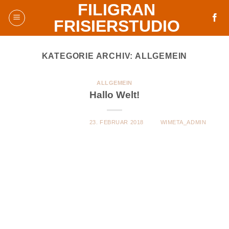
FILIGRAN
Skip
to
FRISIERSTUDIO
content
KATEGORIE ARCHIV:
ALLGEMEIN
ALLGEMEIN
Hallo Welt!
VERÖFFENTLICHT AM
23. FEBRUAR 2018
VON
WIMETA_ADMIN
Willkommen zur deutschen Version von WordPress. Dies
ist der erste Beitrag. Du kannst ihn bearbeiten oder
löschen. Und dann starte mit dem Schreiben!
WEITERLESEN
→