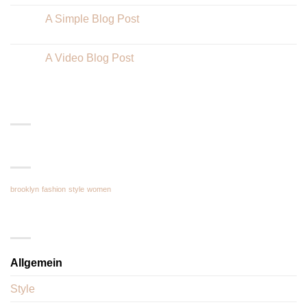
A Simple Blog Post
13
Okt.
A Video Blog Post
01
Jan.
RECENT COMMENTS
TAG CLOUD
brooklyn
fashion
style
women
KATEGORIEN
Allgemein
(1)
Style
(5)