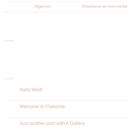
Veröffentlicht am
Allgemein
Hinterlasse ein kommentar
ABOUT
Lorem ipsum dolor sit amet, consectetuer adipiscing elit,
sed diam nonummy nibh euismod tincidunt.
LATEST POSTS
Hallo Welt!
23
Feb.
Welcome to Flatsome
19
Nov.
Just another post with A Gallery
13
Okt.