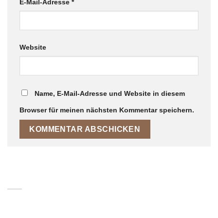
E-Mail-Adresse
*
Website
Name, E-Mail-Adresse und Website in diesem
Browser für meinen nächsten Kommentar speichern.
ABOUT
Lorem ipsum dolor sit amet, consectetuer adipiscing elit,
sed diam nonummy nibh euismod tincidunt.