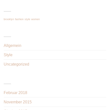
TAG CLOUD
brooklyn
fashion
style
women
KATEGORIEN
Allgemein
(1)
Style
(5)
Uncategorized
(3)
ARCHIV
Februar 2018
(1)
November 2015
(1)