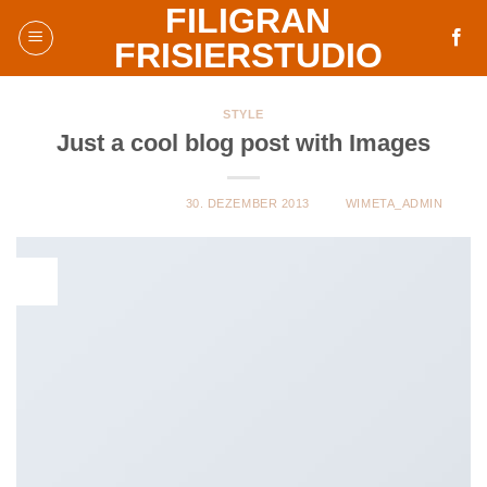
FILIGRAN
Skip
to
FRISIERSTUDIO
content
STYLE
Just a cool blog post with Images
VERÖFFENTLICHT AM
30. DEZEMBER 2013
VON
WIMETA_ADMIN
30
Dez.