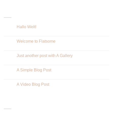
LATEST POSTS
Hallo Welt!
23
Feb.
Welcome to Flatsome
19
Nov.
Just another post with A Gallery
13
Okt.
A Simple Blog Post
13
Okt.
A Video Blog Post
01
Jan.
RECENT COMMENTS