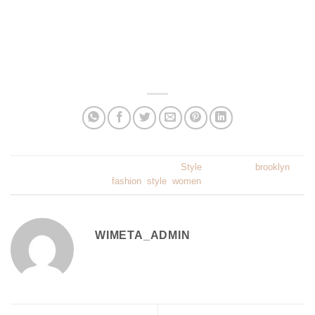
aliquet ante. Interdum et malesuada fames ac ante ipsum
primis in faucibus. Pellentesque neque tellus,
condimentum non eros non, consectetur auctor lacus.
Curabitur malesuada odio eget elit egestas porttitor.
Dieser Eintrag wurde veröffentlicht am
Style
und getaggt
brooklyn
,
fashion
,
style
,
women
.
WIMETA_ADMIN